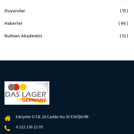
Duyurular
15
Haberler
46
Rulman Akademisi
12
Eskişehir O.S.B. 20.Cadde No:35 ESKİŞEHİR
0 222 236 22 05