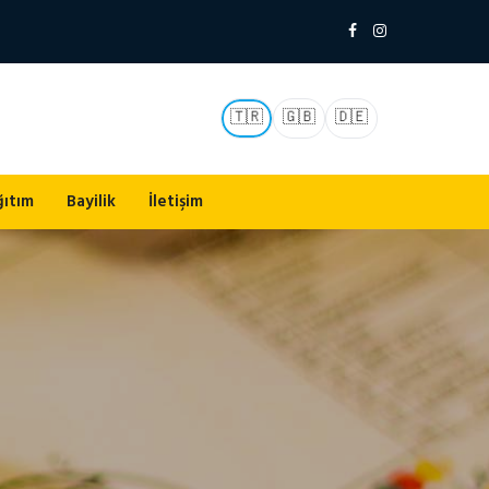
🇹🇷
🇬🇧
🇩🇪
ğıtım
Bayilik
İletişim