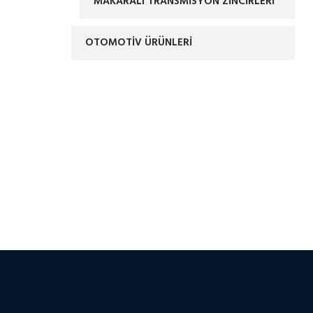
MAKARALI TRANSMİSYON ZİNCİRLERİ
OTOMOTIV ÜRÜNLERI