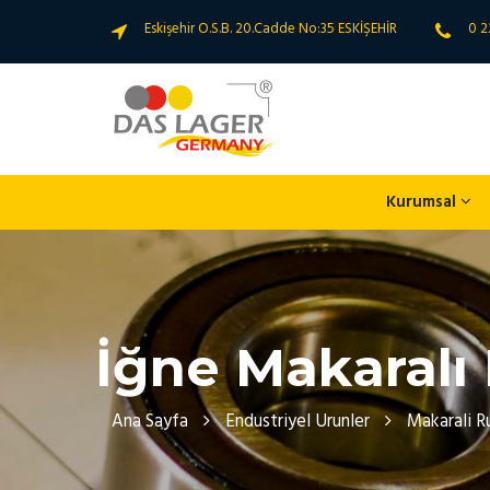
Eskişehir O.S.B. 20.Cadde No:35 ESKİŞEHİR
0 2
Kurumsal
İğne Makaralı
Ana Sayfa
Endustriyel Urunler
Makarali R