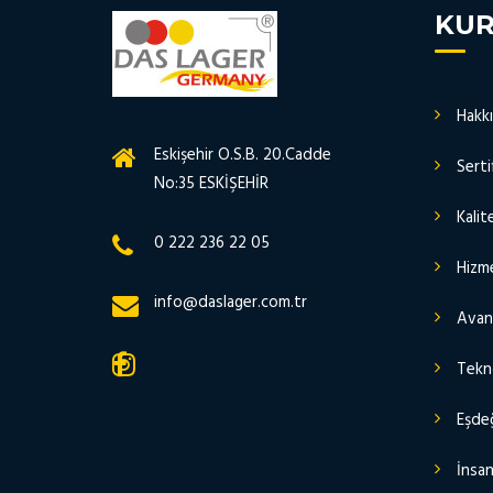
KU
Hakk
Eskişehir O.S.B. 20.Cadde
Serti
No:35 ESKİŞEHİR
Kalit
0 222 236 22 05
Hizme
info@daslager.com.tr
Avant
Tekn
Eşdeğ
İnsan