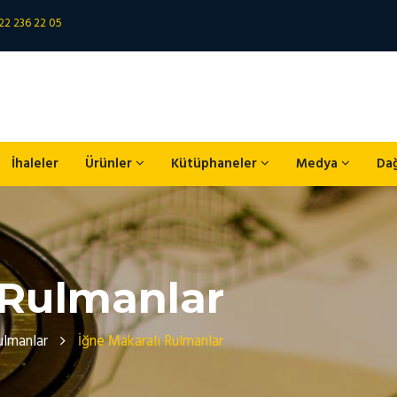
22 236 22 05
İhaleler
Ürünler
Kütüphaneler
Medya
Da
 Rulmanlar
ulmanlar
İğne Makaralı Rulmanlar