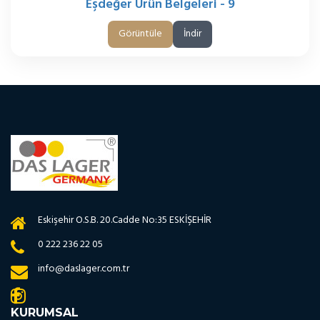
Eşdeğer Ürün Belgeleri - 9
Görüntüle
İndir
Eskişehir O.S.B. 20.Cadde No:35 ESKİŞEHİR
0 222 236 22 05
info@daslager.com.tr
KURUMSAL