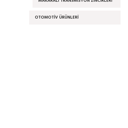
MAKARALI TRANSMİSYON ZİNCİRLERİ
OTOMOTIV ÜRÜNLERI