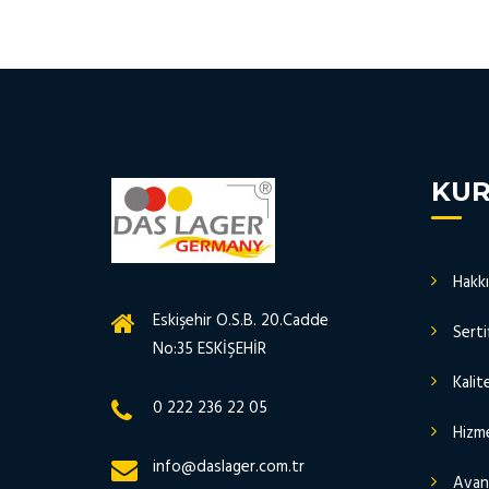
KU
Hakk
Eskişehir O.S.B. 20.Cadde
Serti
No:35 ESKİŞEHİR
Kalit
0 222 236 22 05
Hizme
info@daslager.com.tr
Avant