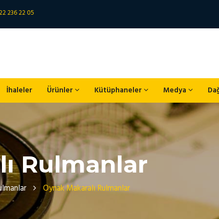
22 236 22 05
İhaleler
Ürünler
Kütüphaneler
Medya
Da
ı Rulmanlar
ulmanlar
Oynak Makaralı Rulmanlar