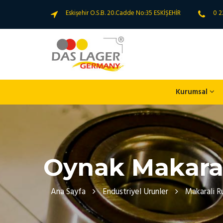
Eskişehir O.S.B. 20.Cadde No:35 ESKİŞEHİR
0 2
Kurumsal
Oynak Makaral
Ana Sayfa
Endustriyel Urunler
Makarali R