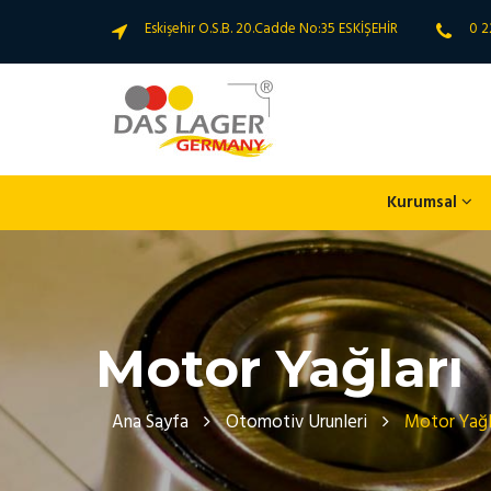
Eskişehir O.S.B. 20.Cadde No:35 ESKİŞEHİR
0 2
Kurumsal
Motor Yağları
Ana Sayfa
Otomotiv Urunleri
Motor Yağl