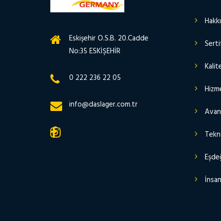
Hakk
Eskişehir O.S.B. 20.Cadde
Serti
No:35 ESKİŞEHİR
Kalit
0 222 236 22 05
Hizme
info@daslager.com.tr
Avant
Tekn
Eşdeğ
İnsan