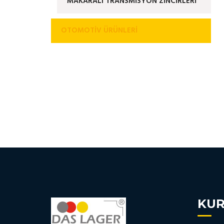
MAKARALI TRANSMİSYON ZİNCİRLERİ
OTOMOTIV ÜRÜNLERI
KU