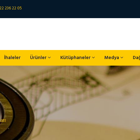
22 236 22 05
İhaleler
Ürünler
Kütüphaneler
Medya
Da
arı