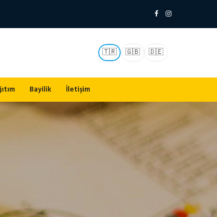
🇹🇷
🇬🇧
🇩🇪
ğıtım
Bayilik
İletişim