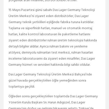
yorgunluk atan misafirler, bol bol sohbet ettiler.
15 Mayıs Pazartesi günü sabahı Das Lager Germany Teknoloji
Üretim Merkezi’ni ziyaret eden distribütörler, Das Lager
Germany teknik yetkilileri eşliğinde fabrika turuna katıldılar.
Taşlama ve süperfinish hatları, manuel ve otomatik montaj
hatları, kalite kontrol laboratuvarı ile paketleme hatlarını
ziyaret eden distribütörler rulman üretim teknolojisi hakkında
detaylı bilgiler aldılar. Ayrıca rulman bakımı ve yenileme
atölyesi, demiryolu rulmanları test merkezi, rulman hasarları
inceleme laboratuvarını da ziyaret eden misafirler, Das Lager
Germany hizmet ve servisleri hakkında bilgi sahibi oldular.
Das Lager Germany Teknoloji Üretim Merkezi Bahçesi’nde
güzel havada gerçekleştirilen öğle yemeğinden sonra
toplantıya geçildi.
Öğleden sonra gerçekleştirilen toplantıda Das Lager Germany
Yönetim Kurulu Başkanı Sn. Harun Adıgüzel, Das Lager
Germany’nin doğuş ve gelişimi hikayesini anlattı. Türkiye’de