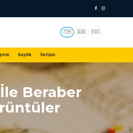
🇹🇷
🇬🇧
🇩🇪
ğıtım
Bayilik
İletişim
İle Beraber
rüntüler