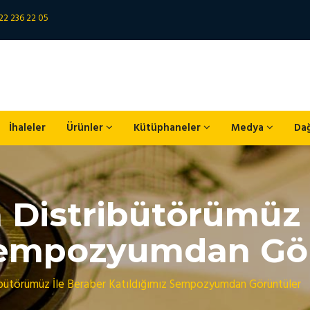
22 236 22 05
İhaleler
Ürünler
Kütüphaneler
Medya
Da
n Distribütörümüz 
 Sempozyumdan Gö
ibütörümüz İle Beraber Katıldığımız Sempozyumdan Görüntüler