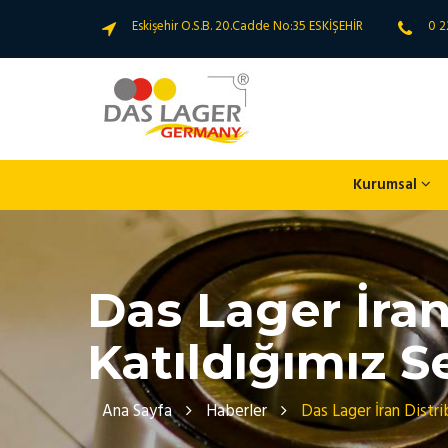
Eskişehir O.S.B. 20.Cadde No:35 ESKİŞEHİR
0 2
Kurumsal
Das Lager İra
Katıldığımız
Ana Sayfa
Haberler
Das Lager İran Distr