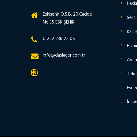
Hakk
Eskişehir O.S.B. 20.Cadde
Serti
No:35 ESKİŞEHİR
Kalit
0 222 236 22 05
Hizme
info@daslager.com.tr
Avant
Tekn
Eşdeğ
İnsan