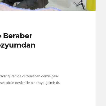
e Beraber
pozyumdan
ading İran’da düzenlenen demir-çelik
törün devleri ile bir araya gelmiştir.